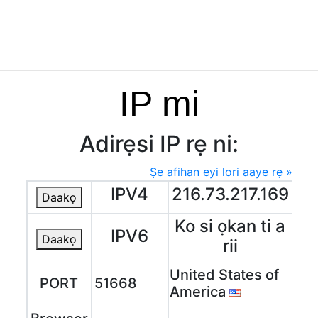
IP mi
Adirẹsi IP rẹ ni:
Ṣe afihan eyi lori aaye rẹ »
IPV4
216.73.217.169
Daakọ
Ko si ọkan ti a
IPV6
Daakọ
rii
United States of
PORT
51668
America