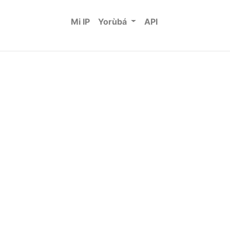
Mi IP
Yorùbá
API