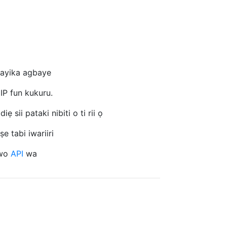
 ayika agbaye
 IP fun kukuru.
ẹ sii pataki nibiti o ti rii ọ
e tabi iwariiri
ẹwo
API
wa