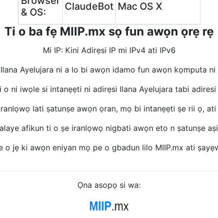
Browser
ClaudeBot
Mac OS X
& OS:
Ti o ba fẹ MIIP.mx sọ fun awọn ọrẹ rẹ
Mi IP: Kini Adirẹsi IP mi IPv4 ati IPv6
 Ilana Ayelujara ni a lo bi awọn idamo fun awọn kọmputa ni
o ni iwọle si intanẹẹti ni adirẹsi Ilana Ayelujara tabi adiresi
 iranlọwọ lati ṣatunṣe awọn ọran, mọ bi intanẹẹti ṣe rii ọ, ati di
alaye afikun ti o ṣe iranlọwọ nigbati awọn eto n ṣatunṣe aṣiṣ
pe o jẹ ki awọn eniyan mọ pe o gbadun lilo MIIP.mx ati ṣay
Ọna asopọ si wa: