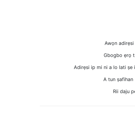
Awọn adirẹsi
Gbogbo ẹrọ ti 
Adirẹsi ip mi ni a lo lati ṣe
A tun ṣafihan 
Rii daju 