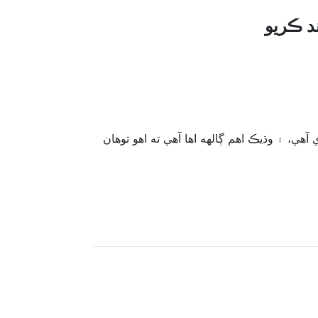
آهي، ۽ وڌيڪ اهم ڳالهه اها آهي ته اهو توهان