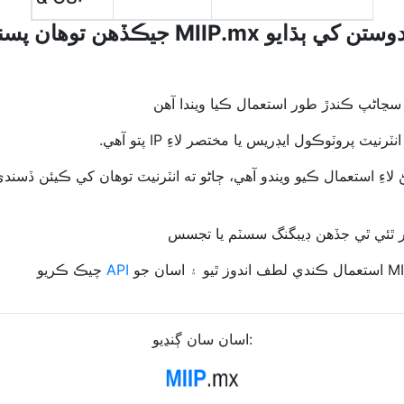
ڪريو MIIP.mx پنھنجن دوستن کي ٻڌايو
سڃاڻپ ڪندڙ طور استعمال ڪيا ويندا آهن
روٽوڪول ايڊريس يا مختصر لاءِ IP پتو آهي.
اءِ استعمال ڪيو ويندو آهي، ڄاڻو ته انٽرنيٽ توهان کي ڪيئن ڏسندي 
ار ٿئي ٿي جڏهن ڊيبگنگ سسٽم يا تجسس
API
چيڪ ڪريو
اسان سان ڳنڍيو: