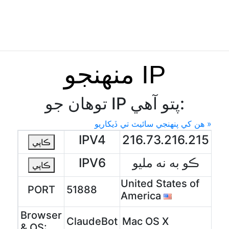
منهنجو IP
توهان جو IP پتو آهي:
هن کي پنهنجي سائيٽ تي ڏيکاريو »
IPV4
216.73.216.215
ڪاپي
ڪو به نه مليو
IPV6
ڪاپي
United States of
PORT
51888
America
Browser
ClaudeBot
Mac OS X
& OS: