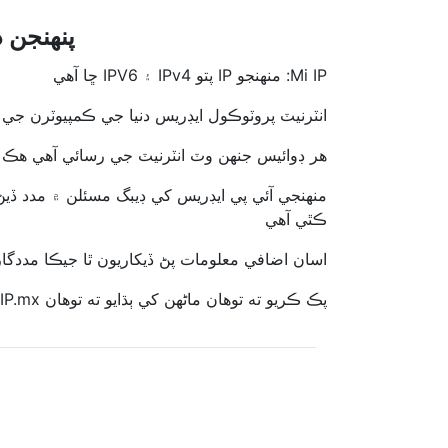
جيڪڏھن توھان پسند 
Mi IP: منهنجو IP پتو IPv4 ۽ IPV6 ڇا آهي
انٽرنيٽ پروٽوڪول ايڊريس دنيا جي ڪمپيوٽرن جي 
هر ڊوائيس جنهن وٽ انٽرنيٽ جي رسائي آهي هڪ انٽرنيٽ پ
منهنجي آئي پي ايڊريس کي ڊيبگ مسئلن ۾ مدد ڏيڻ ل
ڪٿي آهي
اسان اضافي معلومات پڻ ڏيکاريون ٿا جيڪا مددگ
پڪ ڪريو ته توهان ماڻهن کي ٻڌايو ته توهان MIIP.mx استعمال ڪندي لطف اندوز ٿيو ۽ اسان جو