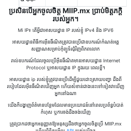
ប្រសិនបើអ្នកចូលចិត្ត MIIP.mx ប្រាប់មិត្តភក្តិ
របស់អ្នក។
Mi IP៖ តើអ្វីជាអាសយដ្ឋាន IP របស់ខ្ញុំ IPv4 និង IPV6
អាសយដ្ឋានពិធីការអ៊ីនធឺណិតត្រូវបានប្រើជាឧបករណ៍កំណត់អត្ត
សញ្ញាណសម្រាប់កុំព្យូទ័រជុំវិញពិភពលោក
រាល់ឧបករណ៍ដែលចូលប្រើអ៊ីនធឺណិតមានអាសយដ្ឋាន Internet
Protocol ឬអាសយដ្ឋាន IP ក្នុងរយៈពេលខ្លី។
អាសយដ្ឋាន ip របស់ខ្ញុំត្រូវបានប្រើដើម្បីជួយដោះស្រាយបញ្ហា ដឹងពី
របៀបដែលអ៊ីនធឺណិតឃើញអ្នក ហើយសំខាន់ជាងនេះទៅទៀតវាឃើញ
អ្នកនៅឯណា
យើងក៏បង្ហាញព័ត៌មានបន្ថែមដែលមានប្រយោជន៍នៅពេលប្រព័ន្ធបំបាត់
កំហុស ឬការចង់ដឹងចង់ឃើញ
ត្រូវប្រាកដថាអ្នកអនុញ្ញាតឱ្យមនុស្សដឹងថាអ្នកចូលចិត្តប្រើ MIIP.mx
ហើយពិនិត្យមើល
API
របស់យើង។