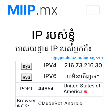
MIIP
.mx
IP របស់ខ្ញុំ
អាសយដ្ឋាន IP របស់អ្នកគឺ៖
បង្ហាញវានៅលើគេហទំព័ររបស់អ្នក។ »
IPV4
216.73.216.30
ចម្លង
IPV6
រកមិនឃើញទេ។
ចម្លង
United States of
PORT
44654
America
Browser
ClaudeBot
Android
& OS: