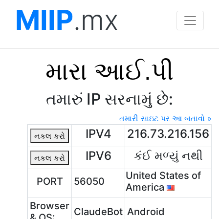
MIIP
.mx
મારા આઈ.પી
તમારું IP સરનામું છે:
તમારી સાઇટ પર આ બતાવો »
IPV4
216.73.216.156
નકલ કરો
IPV6
કંઈ મળ્યું નથી
નકલ કરો
United States of
PORT
56050
America
Browser
ClaudeBot
Android
& OS: