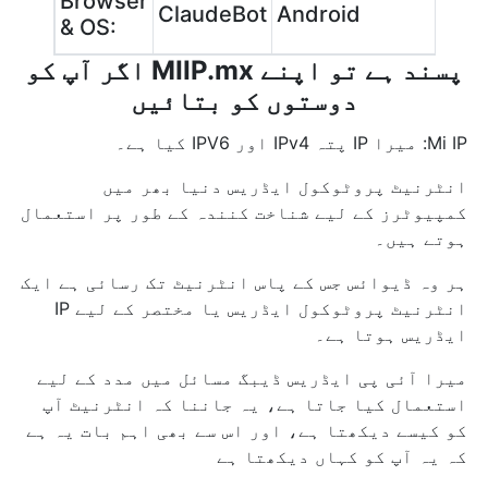
Browser
ClaudeBot
Android
& OS:
اگر آپ کو MIIP.mx پسند ہے تو اپنے
دوستوں کو بتائیں
Mi IP: میرا IP پتہ IPv4 اور IPV6 کیا ہے۔
انٹرنیٹ پروٹوکول ایڈریس دنیا بھر میں
کمپیوٹرز کے لیے شناخت کنندہ کے طور پر استعمال
ہوتے ہیں۔
ہر وہ ڈیوائس جس کے پاس انٹرنیٹ تک رسائی ہے ایک
انٹرنیٹ پروٹوکول ایڈریس یا مختصر کے لیے IP
ایڈریس ہوتا ہے۔
میرا آئی پی ایڈریس ڈیبگ مسائل میں مدد کے لیے
استعمال کیا جاتا ہے، یہ جاننا کہ انٹرنیٹ آپ
کو کیسے دیکھتا ہے، اور اس سے بھی اہم بات یہ ہے
کہ یہ آپ کو کہاں دیکھتا ہے