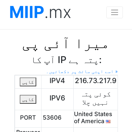
MIIP
.mx
میرا آئی پی
آپ کا IP پتہ ہے:
اسے اپنی سائٹ پر دکھائیں۔ »
IPV4
216.73.217.9
کاپی
کوئی پتہ
IPV6
کاپی
نہیں چلا
United States
PORT
53606
of America