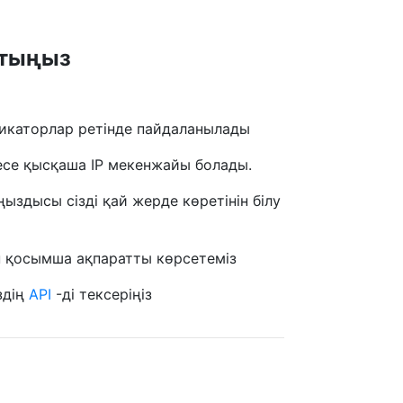
йтыңыз
икаторлар ретінде пайдаланылады
есе қысқаша IP мекенжайы болады.
ыздысы сізді қай жерде көретінін білу
н қосымша ақпаратты көрсетеміз
здің
API
-ді тексеріңіз