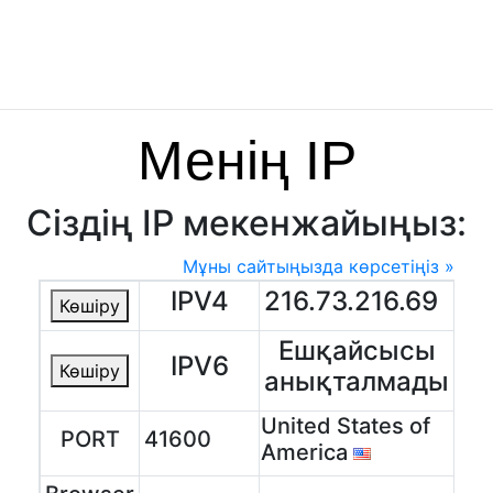
Менің IP
Сіздің IP мекенжайыңыз:
Мұны сайтыңызда көрсетіңіз »
IPV4
216.73.216.69
Көшіру
Ешқайсысы
IPV6
Көшіру
анықталмады
United States of
PORT
41600
America