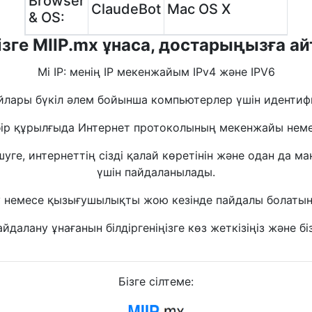
Browser
ClaudeBot
Mac OS X
& OS:
сізге MIIP.mx ұнаса, достарыңызға а
Mi IP: менің IP мекенжайым IPv4 және IPV6
лары бүкіл әлем бойынша компьютерлер үшін идентиф
әрбір құрылғыда Интернет протоколының мекенжайы нем
ге, интернеттің сізді қалай көретінін және одан да маң
үшін пайдаланылады.
у немесе қызығушылықты жою кезінде пайдалы болаты
йдалану ұнағанын білдіргеніңізге көз жеткізіңіз және бі
Бізге сілтеме: