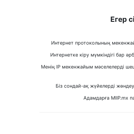
Егер 
Интернет протоколының мекенжай
Интернетке кіру мүмкіндігі бар 
Менің IP мекенжайым мәселелерді шешу
Біз сондай-ақ жүйелерді жөнде
Адамдарға MIIP.mx па