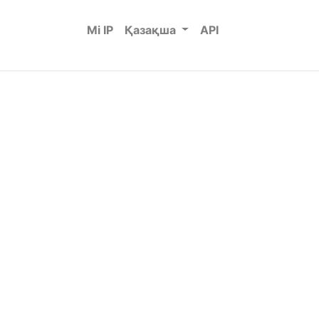
Mi IP
Қазақша
API