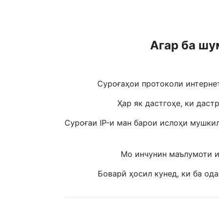
Агар ба шу
Суроғаҳои протоколи интерне
Ҳар як дастгоҳе, ки даст
Суроғаи IP-и ман барои ислоҳи мушки
Мо инчунин маълумоти и
Боварӣ ҳосил кунед, ки ба од