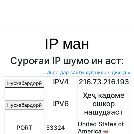
IP ман
Суроғаи IP шумо ин аст:
Инро дар сайти худ нишон диҳед »
IPV4
216.73.216.193
Нусхабардорӣ
Ҳеҷ кадоме
IPV6
ошкор
Нусхабардорӣ
нашудааст
United States of
PORT
53324
America