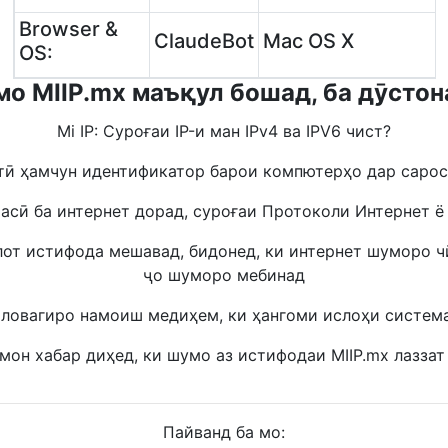
Browser &
ClaudeBot
Mac OS X
OS:
мо MIIP.mx маъқул бошад, ба дӯстон
Mi IP: Суроғаи IP-и ман IPv4 ва IPV6 чист?
тӣ ҳамчун идентификатор барои компютерҳо дар саро
расӣ ба интернет дорад, суроғаи Протоколи Интернет ё 
лот истифода мешавад, бидонед, ки интернет шуморо чӣ
ҷо шуморо мебинад
ловагиро намоиш медиҳем, ки ҳангоми ислоҳи систем
амон хабар диҳед, ки шумо аз истифодаи MIIP.mx лазза
Пайванд ба мо: