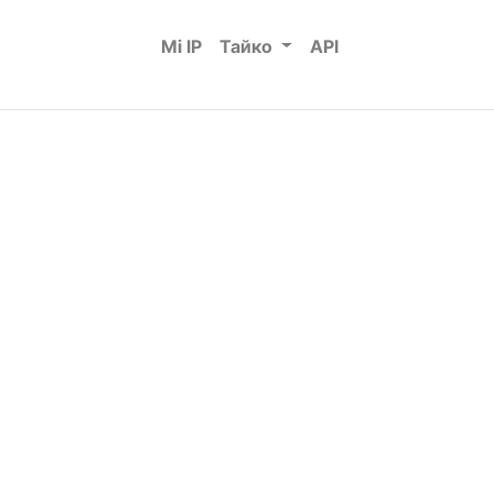
Mi IP
Тайко
API