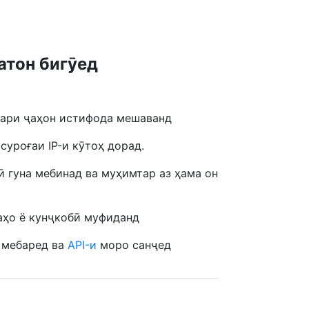
атон бигӯед
сари ҷаҳон истифода мешаванд
суроғаи IP-и кӯтоҳ дорад.
 гуна мебинад ва муҳимтар аз ҳама он
аҳо ё кунҷкобӣ муфиданд
т мебаред ва
API-и
моро санҷед