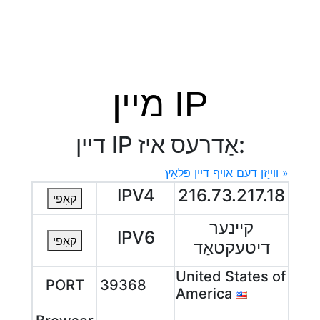
מיין IP
דיין IP אַדרעס איז:
ווייַזן דעם אויף דיין פּלאַץ »
IPV4
216.73.217.18
קאָפּי
קיינער
IPV6
קאָפּי
דיטעקטאַד
United States of
PORT
39368
America