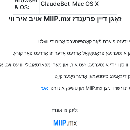
Browser
ClaudeBot
Mac OS X
& OS:
אויב איר ווי MIIP.mx זאָגן דיין פרענדז
 ידענטיפיערס פֿאַר קאָמפּיוטערס אַרום די וועלט
ינטערנעץ פּראָטאָקאָל אַדרעס אָדער יפּ אַדרעס פֿאַר קורץ.
וען דיבאַגינג סיסטעמען אָדער נייַגעריקייַט
MII און טשעק אונדזער
אַפּי
לינק צו אונדז: