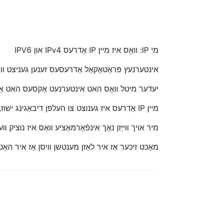
מי IP: וואָס איז מיין IP אַדרעס IPv4 און IPV6
אינטערנעץ פּראָטאָקאָל אַדרעסעס זענען געניצט ווי
יעדער מיטל וואָס האט אינטערנעט אַקסעס האט אַן א
מיין IP אַדרעס איז גענוצט צו העלפן דיבאַגינג ישוז, וויסן ווי די אינטערנעט זעט איר, און מער ימפּאָרטאַנטלי ווו עס זעט איר
מיר אויך ווייַזן נאָך אינפֿאָרמאַציע וואָס איז נוציק ו
מאַכט זיכער אַז איר לאָזן מענטשן וויסן אַז איר האָט ינדזשויד ניצן P.mx