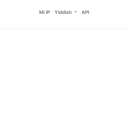
Mi IP
Yiddish
API