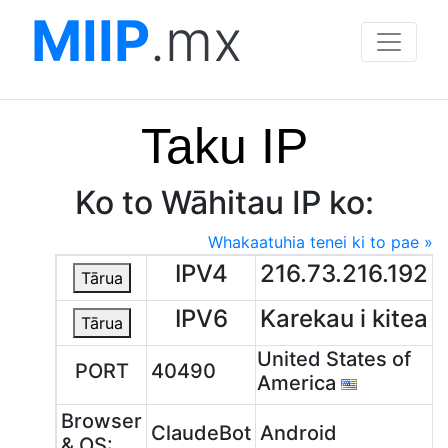
MIIP
.mx
Taku IP
Ko to Wāhitau IP ko:
Whakaatuhia tenei ki to pae »
IPV4
216.73.216.192
Tārua
IPV6
Karekau i kitea
Tārua
United States of
PORT
40490
America
Browser
ClaudeBot
Android
& OS: