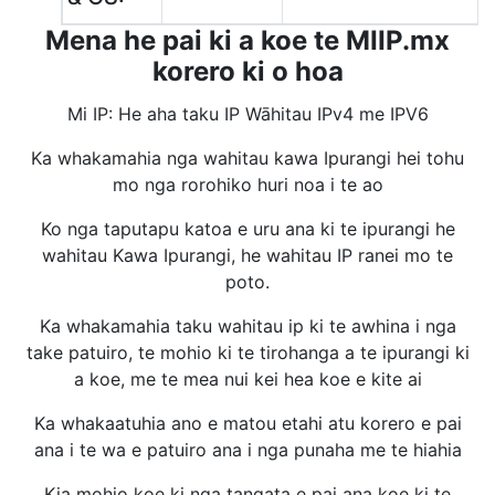
Mena he pai ki a koe te MIIP.mx
korero ki o hoa
Mi IP: He aha taku IP Wāhitau IPv4 me IPV6
Ka whakamahia nga wahitau kawa Ipurangi hei tohu
mo nga rorohiko huri noa i te ao
Ko nga taputapu katoa e uru ana ki te ipurangi he
wahitau Kawa Ipurangi, he wahitau IP ranei mo te
poto.
Ka whakamahia taku wahitau ip ki te awhina i nga
take patuiro, te mohio ki te tirohanga a te ipurangi ki
a koe, me te mea nui kei hea koe e kite ai
Ka whakaatuhia ano e matou etahi atu korero e pai
ana i te wa e patuiro ana i nga punaha me te hiahia
Kia mohio koe ki nga tangata e pai ana koe ki te